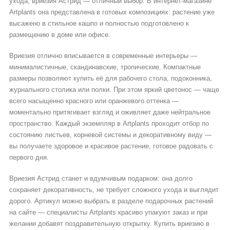
ухода, вриезия Астрид — отличный выбор. В интернет-магазине
Artplants она представлена в готовых композициях: растение уже
высажено в стильное кашпо и полностью подготовлено к
размещению в доме или офисе.
Вриезия отлично вписывается в современные интерьеры —
минималистичные, скандинавские, тропические. Компактные
размеры позволяют купить её для рабочего стола, подоконника,
журнального столика или полки. При этом яркий цветонос — чаще
всего насыщенно красного или оранжевого оттенка —
моментально притягивает взгляд и оживляет даже нейтральное
пространство. Каждый экземпляр в Artplants проходит отбор по
состоянию листьев, корневой системы и декоративному виду —
вы получаете здоровое и красивое растение, готовое радовать с
первого дня.
Вриезия Астрид станет и вдумчивым подарком: она долго
сохраняет декоративность, не требует сложного ухода и выглядит
дорого. Артикул можно выбрать в разделе подарочных растений
на сайте — специалисты Artplants красиво упакуют заказ и при
желании добавят поздравительную открытку. Купить вриезию в