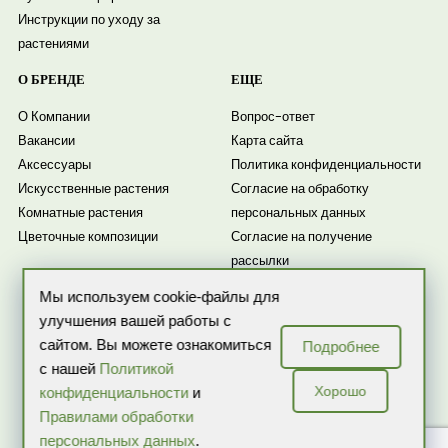
Инструкции по уходу за
растениями
О БРЕНДЕ
ЕЩЕ
О Компании
Вопрос-ответ
Вакансии
Карта сайта
Аксессуары
Политика конфиденциальности
Искусственные растения
Согласие на обработку
Комнатные растения
персональных данных
Цветочные композиции
Согласие на получение
рассылки
Новости
Мы используем cookie-файлы для
улучшения вашей работы с
сайтом. Вы можете ознакомиться
Подробнее
с нашей
Политикой
Хорошо
конфиденциальности
и
Правилами обработки
персональных данных
.
ИП Бекренева О.В. ИНН: 507503218257 ОГРНИП: