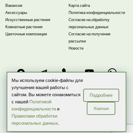
Вакансии
Карта сайта
Аксессуары
Политика конфиденциальности
Искусственные растения
Согласие на обработку
Комнатные растения
персональных данных
Цветочные композиции
Согласие на получение
рассылки
Новости
Мы используем cookie-файлы для
улучшения вашей работы с
сайтом. Вы можете ознакомиться
Подробнее
ИП Бекренева О.В. ИНН: 507503218257 ОГРНИП:
с нашей
Политикой
317774600059324
Хорошо
конфиденциальности
и
Copyright 2026 © Все права защищены ARTPLANTS — интернет-
Правилами обработки
магазин комнатных растений и цветов в горшках
персональных данных
.