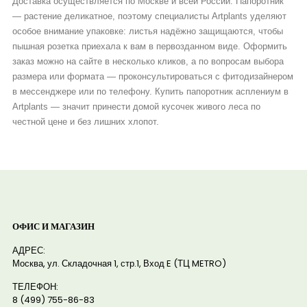
Доставка осуществляется по Москве и всей России. Папоротник
— растение деликатное, поэтому специалисты Artplants уделяют
особое внимание упаковке: листья надёжно защищаются, чтобы
пышная розетка приехала к вам в первозданном виде. Оформить
заказ можно на сайте в несколько кликов, а по вопросам выбора
размера или формата — проконсультироваться с фитодизайнером
в мессенджере или по телефону. Купить папоротник асплениум в
Artplants — значит принести домой кусочек живого леса по
честной цене и без лишних хлопот.
ОФИС И МАГАЗИН
АДРЕС:
Москва, ул. Складочная 1, стр.1, Вход E (ТЦ METRO)
ТЕЛЕФОН:
8 (499) 755-86-83