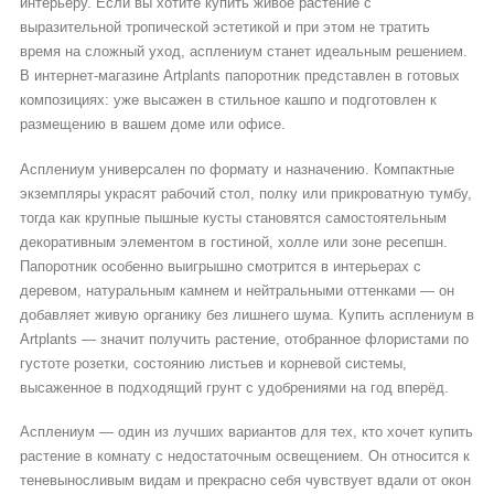
интерьеру. Если вы хотите купить живое растение с
выразительной тропической эстетикой и при этом не тратить
время на сложный уход, асплениум станет идеальным решением.
В интернет-магазине Artplants папоротник представлен в готовых
композициях: уже высажен в стильное кашпо и подготовлен к
размещению в вашем доме или офисе.
Асплениум универсален по формату и назначению. Компактные
экземпляры украсят рабочий стол, полку или прикроватную тумбу,
тогда как крупные пышные кусты становятся самостоятельным
декоративным элементом в гостиной, холле или зоне ресепшн.
Папоротник особенно выигрышно смотрится в интерьерах с
деревом, натуральным камнем и нейтральными оттенками — он
добавляет живую органику без лишнего шума. Купить асплениум в
Artplants — значит получить растение, отобранное флористами по
густоте розетки, состоянию листьев и корневой системы,
высаженное в подходящий грунт с удобрениями на год вперёд.
Асплениум — один из лучших вариантов для тех, кто хочет купить
растение в комнату с недостаточным освещением. Он относится к
теневыносливым видам и прекрасно себя чувствует вдали от окон