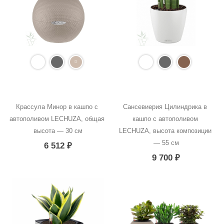
Крассула Минор в кашпо с 
Сансевиерия Цилиндрика в 
автополивом LECHUZA, общая 
кашпо с автополивом 
высота — 30 см
LECHUZA, высота композиции 
— 55 см
6 512
₽
9 700
₽