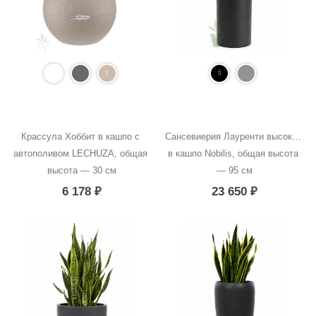
Крассула Хоббит в кашпо с 
Сансевиерия Лауренти высокая 
автополивом LECHUZA, общая 
в кашпо Nobilis, общая высота 
высота — 30 см
— 95 см
6 178
₽
23 650
₽