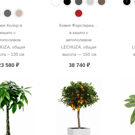
ея Колор в 
Ховея Форстериана 
кашпо с 
в кашпо с 
тополивом 
автополивом 
UZA, общая 
LECHUZA, общая 
L
ота – 130 см
высота — 150 см
23 580
₽
38 740
₽