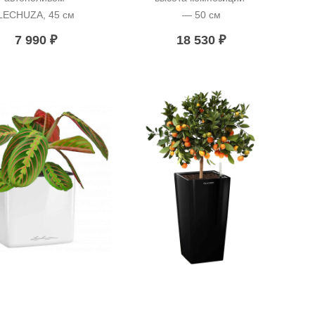
LECHUZA, 45 см
— 50 см
7 990
₽
18 530
₽