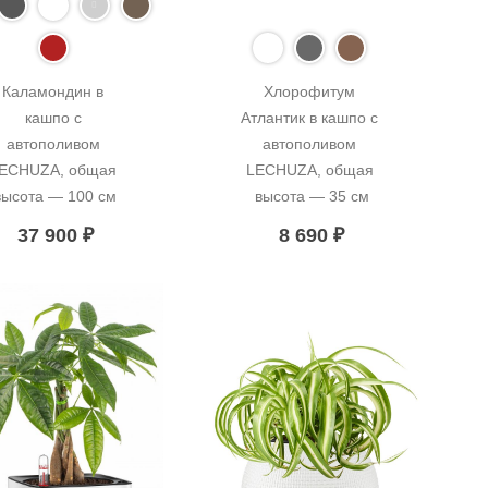
Каламондин в 
Хлорофитум 
кашпо с 
Атлантик в кашпо с 
автополивом 
автополивом 
ECHUZA, общая 
LECHUZA, общая 
высота — 100 см
высота — 35 см
37 900
₽
8 690
₽