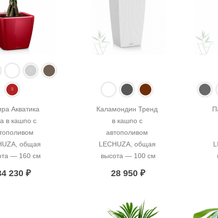
ра Акватика 
Каламондин Тренд 
П
а в кашпо с 
в кашпо с 
тополивом 
автополивом 
UZA, общая 
LECHUZA, общая 
L
ота — 160 см
высота — 100 см
34 230
₽
28 950
₽