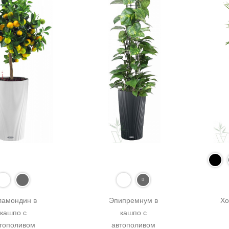
ламондин в 
Эпипремнум в 
Хо
кашпо с 
кашпо с 
тополивом 
автополивом 