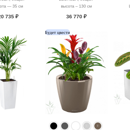
ота — 35 см
высота – 130 см
20 735
₽
36 770
₽
Будет цвести