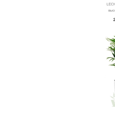
LECH
выс