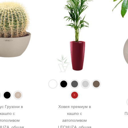
ус Грузони в 
Ховея премиум в 
кашпо с 
кашпо с 
П
тополивом 
автополивом 
UZA, общая 
LECHUZA, общая 