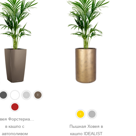
вея Форстериана 
в кашпо с 
Пышная Ховея в 
автополивом 
кашпо IDEALIST 