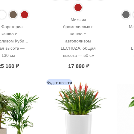
Микс из 
 Форстериана 
бромелиевых в 
Ма
в кашпо с 
кашпо с 
оливом Кубис, 
автополивом 
я высота — 
LECHUZA, общая 
L
130 см
высота — 50 см
25 160
₽
17 890
₽
Будет цвести