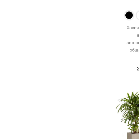
Ховея
автоп
обща