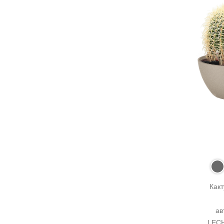
Какт
ав
LECH