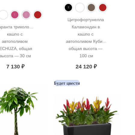
Цитрофортунелла 
ранта триколор в 
Каламондин в 
кашпо с 
кашпо с 
автополивом 
автополивом Кубис, 
ECHUZA, общая 
общая высота — 
высота — 30 см
100 см
7 130
₽
24 120
₽
Будет цвести