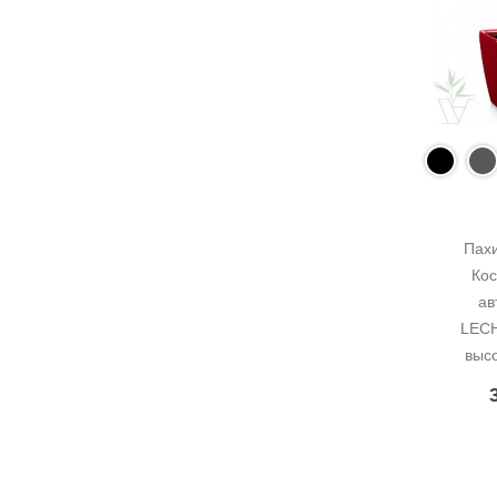
Пахи
Кос
ав
LECH
выс