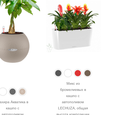
Микс из 
бромелиевых в 
кашпо с 
ахира Акватика в 
автополивом 
кашпо с 
LECHUZA, общая 
автополивом 
высота композиции 