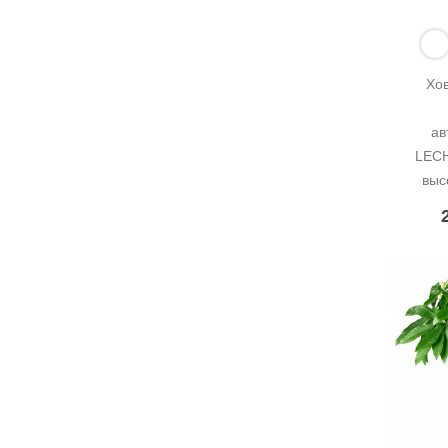
Хов
ав
LECH
выс