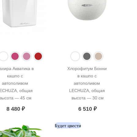
ахира Акватика в 
Хлорофитум Бонни 
кашпо с 
в кашпо с 
автополивом 
автополивом 
ECHUZA, общая 
LECHUZA, общая 
высота — 45 см
высота — 30 см
8 480
₽
6 510
₽
Будет цвести