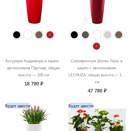
Антуриум Андрианум в кашпо с 
Спатифиллум Шопен Люкс в 
автополивом Пáртнер, общая 
кашпо с автополивом 
высота — 100 см
LECHUZA, общая высота — 140 
см
18 700
₽
47 780
₽
Будет цвести
Будет цвести