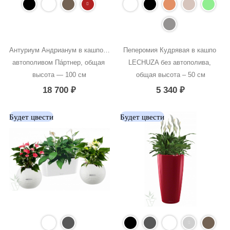
Антуриум Андрианум в кашпо с 
Пеперомия Кудрявая в кашпо 
автополивом Пáртнер, общая 
LECHUZA без автополива, 
высота — 100 см
общая высота – 50 см
18 700
₽
5 340
₽
Будет цвести
Будет цвести