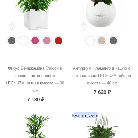
Фикус Бенджамина Глосси в 
Антуриум Фламинго в кашпо с 
кашпо с автополивом 
автополивом LECHUZA, общая 
LECHUZA, общая высота — 30 
высота — 40 см
см
7 620
₽
7 130
₽
Будет цвести