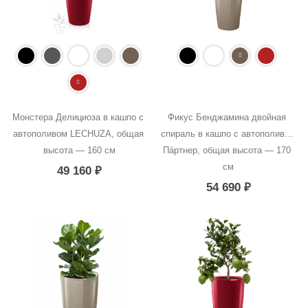
Монстера Делициоза в кашпо с 
Фикус Бенджамина двойная 
автополивом LECHUZA, общая 
спираль в кашпо с автополивом 
высота — 160 см
Пáртнер, общая высота — 170 
см
49 160
₽
54 690
₽