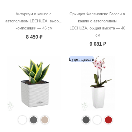
Антуриум в кашпо с 
Орхидея Фаленопсис Глосси в 
автополивом LECHUZA, высота 
кашпо с автополивом 
композиции — 45 см
LECHUZA, общая высота — 40 
см
8 450
₽
9 081
₽
Будет цвести