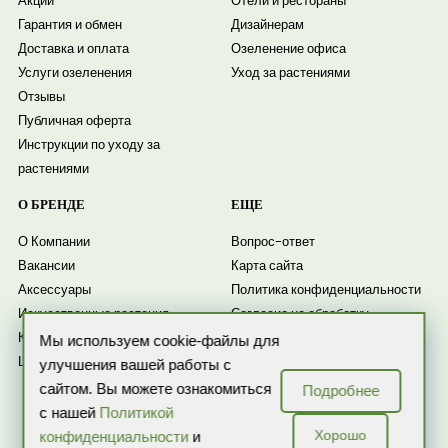
Акции
Отели и рестораны
Гарантия и обмен
Дизайнерам
Доставка и оплата
Озеленение офиса
Услуги озеленения
Уход за растениями
Отзывы
Публичная оферта
Инструкции по уходу за
растениями
О БРЕНДЕ
ЕЩЕ
О Компании
Вопрос-ответ
Вакансии
Карта сайта
Аксессуары
Политика конфиденциальности
Искусственные растения
Согласие на обработку
Комнатные растения
персональных данных
Мы используем cookie-файлы для
Цветочные композиции
Согласие на получение
улучшения вашей работы с
рассылки
сайтом. Вы можете ознакомиться
Подробнее
Новости
с нашей
Политикой
Хорошо
конфиденциальности
и