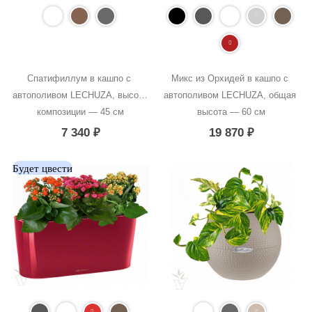
Спатифиллум в кашпо с 
Микс из Орхидей в кашпо с 
автополивом LECHUZA, высота 
автополивом LECHUZA, общая 
композиции — 45 см
высота — 60 см
7 340
₽
19 870
₽
Будет цвести