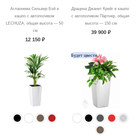
Аглаонема Сильвер Бэй в 
Драцена Джанет Крейг в кашпо 
кашпо с автополивом 
с автополивом Пáртнер, общая 
LECHUZA, общая высота — 50 
высота — 150 см
см
39 900
₽
12 150
₽
Будет цвести