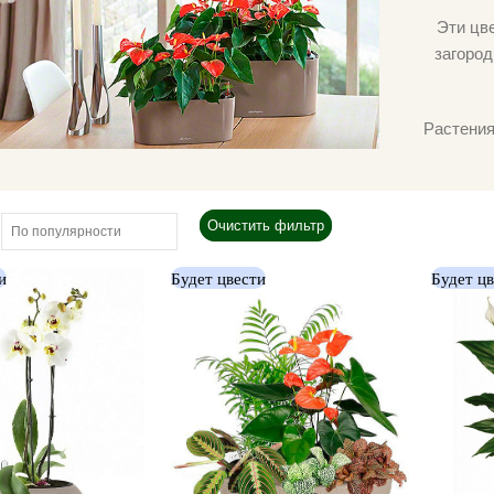
Эти цв
загород
Растения
Очистить фильтр
и
Будет цвести
Будет ц