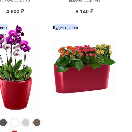
высота — 40 см
высота — 40 см
4 600
₽
8 140
₽
вести
Будет цвести