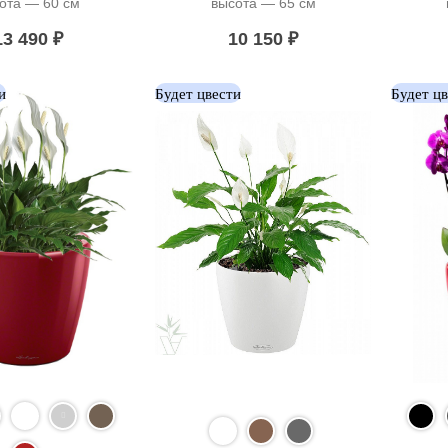
ота — 60 см
высота — 65 см
13 490
₽
10 150
₽
и
Будет цвести
Будет ц