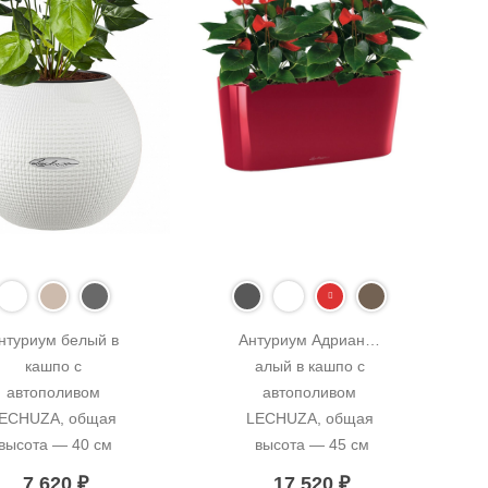
нтуриум белый в 
Антуриум Адрианум 
кашпо с 
алый в кашпо с 
автополивом 
автополивом 
ECHUZA, общая 
LECHUZA, общая 
высота — 40 см
высота — 45 см
7 620
₽
17 520
₽