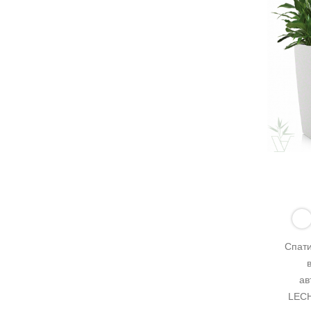
Спати
ав
LECH