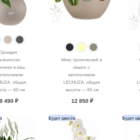
Орхидея 
ленопсис 
Микс тропический в 
очная в кашпо 
кашпо с 
втополивом 
автополивом 
UZA, общая 
LECHUZA, общая 
L
ота — 60 см
высота — 60 см
8 490
₽
12 850
₽
и
Будет цвести
Будет ц