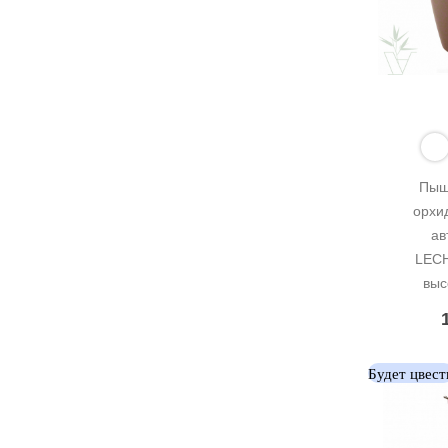
Пыш
орхид
ав
LECH
выс
Будет цвест