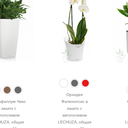
Орхидея 
филлум Чико 
Фаленопсис в 
в кашпо с 
кашпо с 
тополивом 
автополивом 
UZA, общая 
LECHUZA, общая 
L