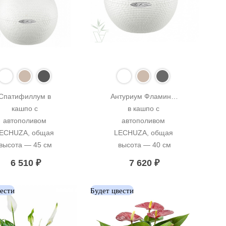
Спатифиллум в 
Антуриум Фламинго 
кашпо с 
в кашпо с 
автополивом 
автополивом 
ECHUZA, общая 
LECHUZA, общая 
высота — 45 см
высота — 40 см
6 510
₽
7 620
₽
вести
Будет цвести