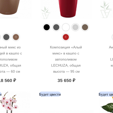
ный микс из 
Композиция «Алый 
Ан
ей в кашпо с 
микс» в кашпо с 
тополивом 
автополивом 
L
UZA, общая 
LECHUZA, общая 
к
ота — 60 см
высота — 95 см
18 560
₽
35 650
₽
и
Будет цвести
Будет ц