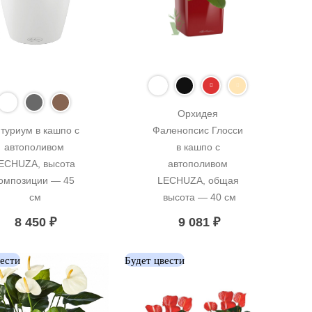
Орхидея 
туриум в кашпо с 
Фаленопсис Глосси 
автополивом 
в кашпо с 
ECHUZA, высота 
автополивом 
омпозиции — 45 
LECHUZA, общая 
см
высота — 40 см
8 450
₽
9 081
₽
вести
Будет цвести