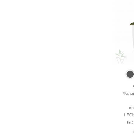
Фален
ав
LECH
выс