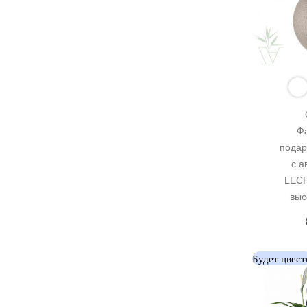
Фа
подар
с а
LECH
выс
Будет цвест