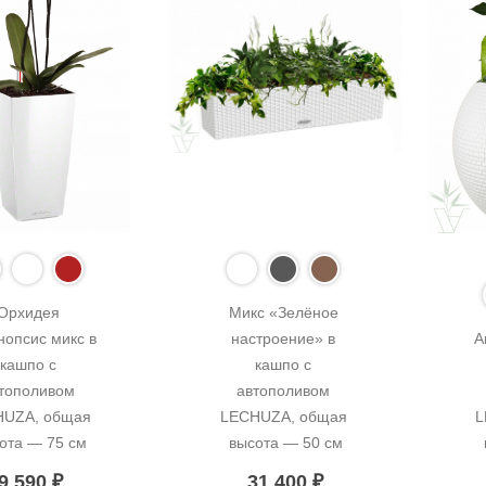
Орхидея 
Микс «Зелёное 
опсис микс в 
настроение» в 
А
кашпо с 
кашпо с 
тополивом 
автополивом 
UZA, общая 
LECHUZA, общая 
L
ота — 75 см
высота — 50 см
9 590
₽
31 400
₽