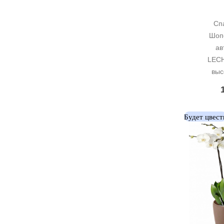
Сп
Шопе
ав
LECH
выс
Будет цвест