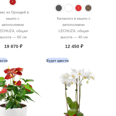
икс из Орхидей в 
кашпо с 
Каланхоэ в кашпо с 
автополивом 
автополивом 
ECHUZA, общая 
LECHUZA, общая 
высота — 60 см
высота — 40 см
19 870
₽
12 450
₽
вести
Будет цвести