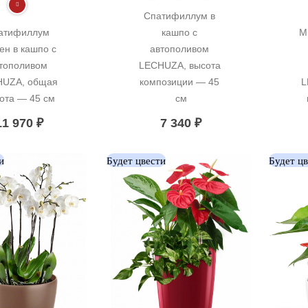
Спатифиллум в 
атифиллум 
кашпо с 
М
н в кашпо с 
автополивом 
тополивом 
LECHUZA, высота 
UZA, общая 
композиции — 45 
L
ота — 45 см
см
11 970
₽
7 340
₽
и
Будет цвести
Будет ц