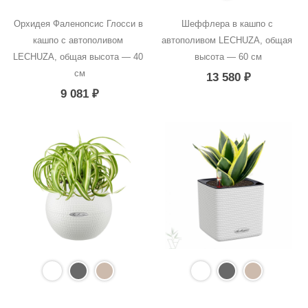
Орхидея Фаленопсис Глосси в 
Шеффлера в кашпо с 
кашпо с автополивом 
автополивом LECHUZA, общая 
LECHUZA, общая высота — 40 
высота — 60 см
см
13 580
₽
9 081
₽