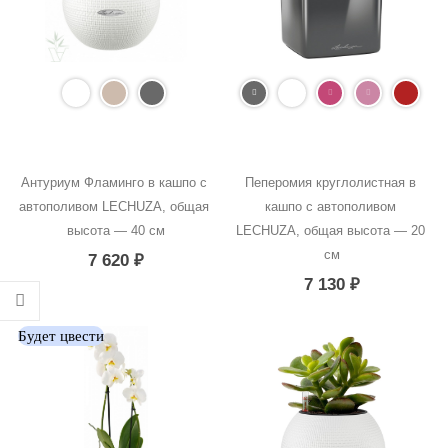
Антуриум Фламинго в кашпо с 
Пеперомия круглолистная в 
автополивом LECHUZA, общая 
кашпо с автополивом 
высота — 40 см
LECHUZA, общая высота — 20 
см
7 620
₽
7 130
₽
Будет цвести