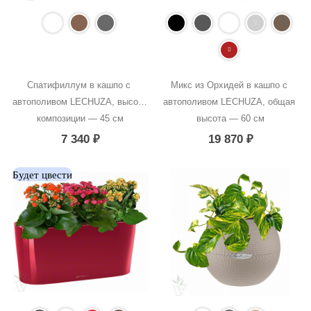
Спатифиллум в кашпо с 
Микс из Орхидей в кашпо с 
автополивом LECHUZA, высота 
автополивом LECHUZA, общая 
композиции — 45 см
высота — 60 см
7 340
₽
19 870
₽
Будет цвести