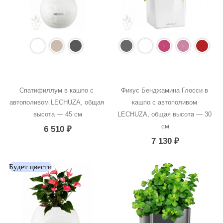
Спатифиллум в кашпо с 
Фикус Бенджамина Глосси в 
автополивом LECHUZA, общая 
кашпо с автополивом 
высота — 45 см
LECHUZA, общая высота — 30 
см
6 510
₽
7 130
₽
Будет цвести