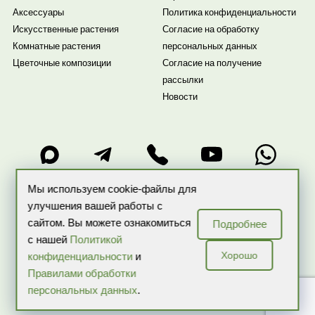
Аксессуары
Политика конфиденциальности
Искусственные растения
Согласие на обработку
Комнатные растения
персональных данных
Цветочные композиции
Согласие на получение
рассылки
Новости
Мы используем cookie-файлы для
улучшения вашей работы с
ИП Бекренева О.В. ИНН: 507503218257 ОГРНИП:
сайтом. Вы можете ознакомиться
Подробнее
317774600059324
с нашей
Политикой
Copyright 2026 © Все права защищены ARTPLANTS — интернет-
Хорошо
конфиденциальности
и
магазин комнатных растений и цветов в горшках
Правилами обработки
персональных данных
.